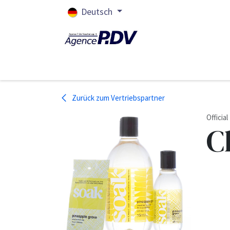
Zum Inhalt springen
Deutsch
WILLKOMMEN
MARKEN
N
Zurück zum Vertriebspartner
Officia
C