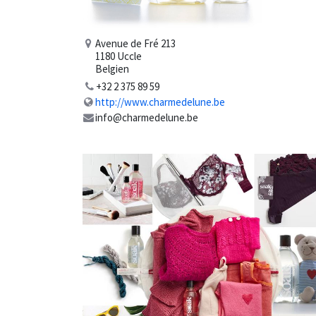
Avenue de Fré 213
1180 Uccle
Belgien
+32 2 375 89 59
http://www.charmedelune.be
info@charmedelune.be